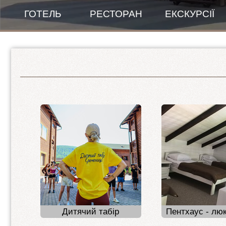
ГОТЕЛЬ
РЕСТОРАН
ЕКСКУРСІЇ
Банкетний зал
Правила проживання
Зала для сніданків
New Готель
Меню
Пентхаус панорамний
ПЕНТХАУС - люкс 1+1+1
2-ох місний покращений
Стандарт покращений 1+1
Стандарт покращений 2+1
VIP-КОТЕДЖ
Дитячий табір
Пентхаус - лю
2-ох кімнатний люкс