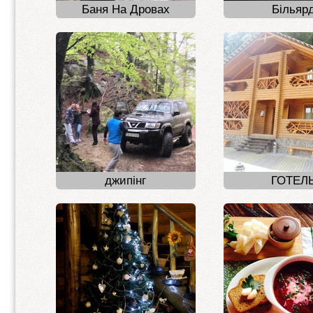
Баня На Дровах
Більяр
джипінг
ГОТЕЛ