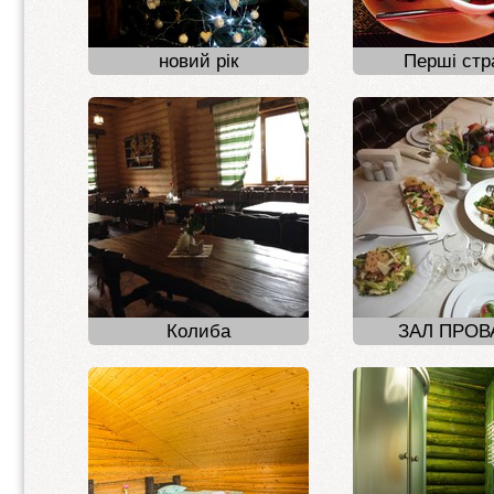
новий рік
Перші стр
Колиба
ЗАЛ ПРОВ